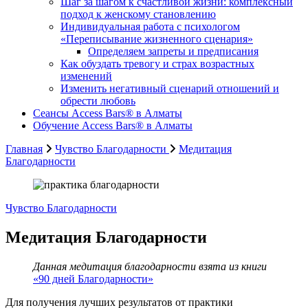
Шаг за шагом к счастливой жизни: комплексный
подход к женскому становлению
Индивидуальная работа с психологом
«Переписывание жизненного сценария»
Определяем запреты и предписания
Как обуздать тревогу и страх возрастных
изменений
Изменить негативный сценарий отношений и
обрести любовь
Cеансы Access Bars® в Алматы
Обучение Access Bars® в Алматы
Главная
Чувство Благодарности
Медитация
Благодарности
Чувство Благодарности
Медитация Благодарности
Данная медитация благодарности взята из книги
«90 дней Благодарности»
Для получения лучших результатов от практики