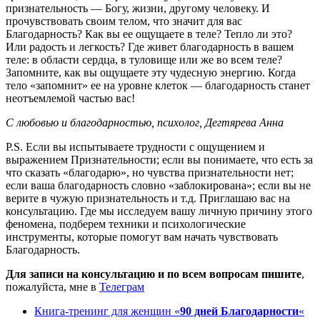
признательность — Богу, жизни, другому человеку. И
прочувствовать своим телом, что значит для вас
Благодарность? Как вы ее ощущаете в теле? Тепло ли это?
Или радость и легкость? Где живет благодарность в вашем
теле: в области сердца, в туловище или же во всем теле?
Запомните, как вы ощущаете эту чудесную энергию. Когда
тело «запомнит» ее на уровне клеток — благодарность станет
неотъемлемой частью вас!
С любовью и благодарностью, психолог, Дегтярева Анна
P.S. Если вы испытываете трудности с ощущением и
выражением Признательности; если вы понимаете, что есть за
что сказать «благодарю», но чувства признательности нет;
если ваша благодарность словно «заблокирована»; если вы не
верите в чужую признательность и т.д. Приглашаю вас на
консультацию. Где мы исследуем вашу личную причину этого
феномена, подберем техники и психологические
инструменты, которые помогут вам начать чувствовать
Благодарность.
Для записи на консультацию и по всем вопросам пишите
,
пожалуйста, мне в
Телеграм
Книга-тренинг для женщин «
90 дней Благодарности
«