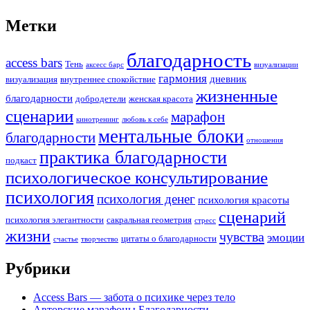
Метки
благодарность
access bars
Тень
аксесс барс
визуализации
гармония
дневник
визуализация
внутреннее спокойствие
жизненные
благодарности
добродетели
женская красота
сценарии
марафон
кинотренинг
любовь к себе
ментальные блоки
благодарности
отношения
практика благодарности
подкаст
психологическое консультирование
психология
психология денег
психология красоты
сценарий
психология элегантности
сакральная геометрия
стресс
жизни
чувства
эмоции
цитаты о благодарности
счастье
творчество
Рубрики
Access Bars — забота о психике через тело
Авторские марафоны Благодарности