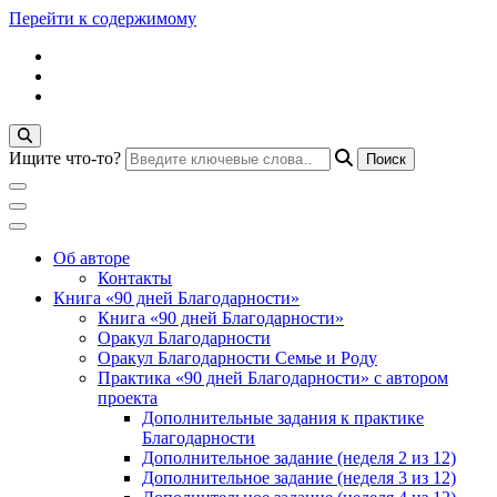
Перейти к содержимому
Ищите что-то?
Блог психолога Анны Дегтяревой
Практическая
Об авторе
Контакты
Книга «90 дней Благодарности»
психология для
Книга «90 дней Благодарности»
Оракул Благодарности
Оракул Благодарности Семье и Роду
женщин
Практика «90 дней Благодарности» с автором
проекта
Дополнительные задания к практике
Благодарности
Дополнительное задание (неделя 2 из 12)
Дополнительное задание (неделя 3 из 12)