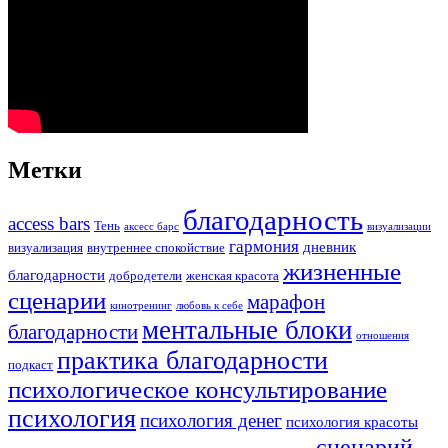
Метки
благодарность
access bars
Тень
аксесс барс
визуализации
гармония
дневник
визуализация
внутреннее спокойствие
жизненные
благодарности
добродетели
женская красота
сценарии
марафон
кинотренинг
любовь к себе
ментальные блоки
благодарности
отношения
практика благодарности
подкаст
психологическое консультирование
психология
психология денег
психология красоты
сценарий