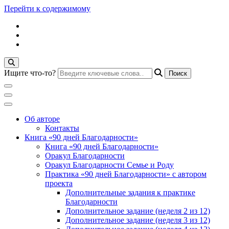
Перейти к содержимому
Ищите что-то?
Блог психолога Анны Дегтяревой
Практическая
Об авторе
Контакты
Книга «90 дней Благодарности»
психология для
Книга «90 дней Благодарности»
Оракул Благодарности
Оракул Благодарности Семье и Роду
женщин
Практика «90 дней Благодарности» с автором
проекта
Дополнительные задания к практике
Благодарности
Дополнительное задание (неделя 2 из 12)
Дополнительное задание (неделя 3 из 12)