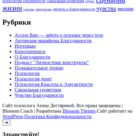
психология элегантности
сакральная геометрия
стресс
жизни
чувства
эмоции
цитаты о благодарности
счастье
творчество
Рубрики
Access Bars — забота о психике через тело
Авторские марафоны Благодарности
Интервью
Кинотренинги
О Благодарности
Подкаст "Личностные конструкты"
Познавательное чтение
Психология
Психология денег
Психология Красоты и Элегантности
Сакральная геометрия
Чувство Благодарности
Сайт психолога Анны Дегтяревой. Все права защищены |
Blossom Coach | Разработана
Blossom Themes
.Сайт работает на
WordPress
.
Политика Конфиденциальности
➜
Здравствуйте!