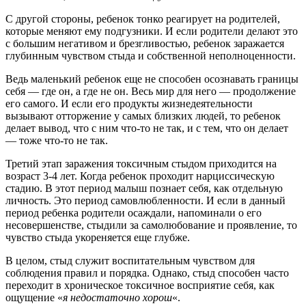
С другой стороны, ребенок тонко реагирует на родителей,
которые меняют ему подгузники. И если родители делают это
с большим негативом и брезгливостью, ребенок заражается
глубинным чувством стыда и собственной неполноценности.
Ведь маленький ребенок еще не способен осознавать границы
себя — где он, а где не он. Весь мир для него — продолжение
его самого. И если его продукты жизнедеятельности
вызывают отторжение у самых близких людей, то ребенок
делает вывод, что с ним что-то не так, и с тем, что он делает
— тоже что-то не так.
Третий этап заражения токсичным стыдом приходится на
возраст 3-4 лет. Когда ребенок проходит нарциссическую
стадию. В этот период малыш познает себя, как отдельную
личность. Это период самовлюбленности. И если в данный
период ребенка родители осаждали, напоминали о его
несовершенстве, стыдили за самолюбование и проявление, то
чувство стыда укореняется еще глубже.
В целом, стыд служит воспитательным чувством для
соблюдения правил и порядка. Однако, стыд способен часто
переходит в хроническое токсичное восприятие себя, как
ощущение «
я недостаточно хорош
«.