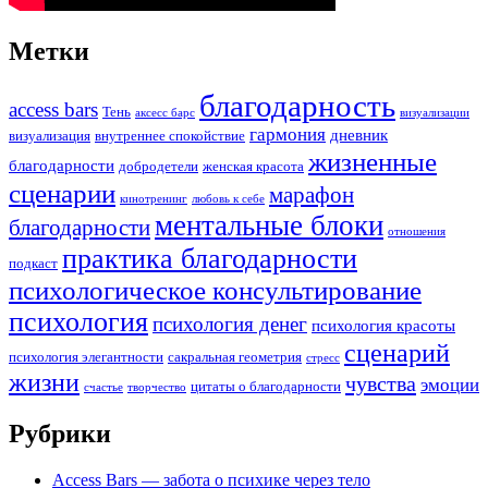
Метки
благодарность
access bars
Тень
аксесс барс
визуализации
гармония
дневник
визуализация
внутреннее спокойствие
жизненные
благодарности
добродетели
женская красота
сценарии
марафон
кинотренинг
любовь к себе
ментальные блоки
благодарности
отношения
практика благодарности
подкаст
психологическое консультирование
психология
психология денег
психология красоты
сценарий
психология элегантности
сакральная геометрия
стресс
жизни
чувства
эмоции
цитаты о благодарности
счастье
творчество
Рубрики
Access Bars — забота о психике через тело