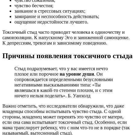
чувство сожаления;
чувство бесчестия;
заикание в стрессовых ситуациях;
замирание и неспособность действовать;
ощущение недостойности лучшего.
Токсичный стыд часто приводит человека к одиночеству и
самоизоляции. К напускному Эго и заниженной самооценке.
К депрессиям, тревогам и зависимому поведению.
Причины появления токсичного стыда
Стыд подразумевает, что у вас имеется нечто
плохое или порочное
на уровне души
. Он
сопровождается определенными безусловными
негативными высказываниями типа: «Ты
являешься в какой-то степени плохим, и с этим
ничего нельзя поделать». Б. Уанхолд
Важно отметить, что исследователи обнаружили, что даже
младенцы способны испытывать чувство стыда. С одной
стороны, младенец может перенять это чувство от матери,
если она сама испытывает токсичный стыд. Особенно, если
мама транслирует ребенку, что с ним что-то не в порядке (так
называемый, вытесненный стыд).