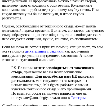
инструментами. И прорабатывать можно с разных сторон,
например через отношения с родителями. Болезненные
воспоминания подобны перепутанному клубку ниток. И за
какую ниточку вы бы не потянули, в итоге клубок
распутается.
Однако, освобождение от токсичного стыда может занять
длительный период времени. При этом, считается, раз чувство
стыда образуется в процессе общения, то и освобождаться от
него следует в общении, лучше, конечно, со специалистом.
Если вы пока не готовы принять помощь специалиста, то вам
могут помочь
дыхательные практики
, как доступный
инструмент регуляции внутреннего состояния. А также
техники интуитивной живописи.
P.S.
Если вы хотите освободиться от токсичного
стыда
, приглашаю вас на психологические
консультации.
Для проработки вам НЕ придется
рассказывать
мне ситуации из-за которых вы
испытываете стыд. Мы будем работать с самим
чувством токсичного стыда и его производными.
По всем вопросам вы можете написать мне на
почту: care@annadegtyareva.ru или в
Телеграм.
С любовью и благодарностью, психолог, Дегтярева Анна