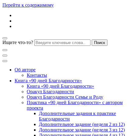
Перейти к содержимому
Ищите что-то?
Блог психолога Анны Дегтяревой
Практическая
Об авторе
Контакты
Книга «90 дней Благодарности»
психология для
Книга «90 дней Благодарности»
Оракул Благодарности
Оракул Благодарности Семье и Роду
женщин
Практика «90 дней Благодарности» с автором
проекта
Дополнительные задания к практике
Благодарности
Дополнительное задание (неделя 2 из 12)
Дополнительное задание (неделя 3 из 12)
Дополнительное задание (неделя 4 из 12)