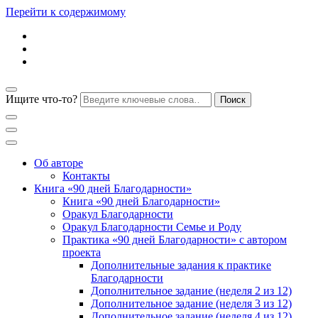
Перейти к содержимому
Ищите что-то?
Блог психолога Анны Дегтяревой
Практическая
Об авторе
Контакты
Книга «90 дней Благодарности»
психология для
Книга «90 дней Благодарности»
Оракул Благодарности
Оракул Благодарности Семье и Роду
женщин
Практика «90 дней Благодарности» с автором
проекта
Дополнительные задания к практике
Благодарности
Дополнительное задание (неделя 2 из 12)
Дополнительное задание (неделя 3 из 12)
Дополнительное задание (неделя 4 из 12)