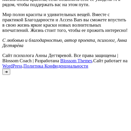
рядом, чтобы поддержать вас на этом пути.
Мир полон красоты и удивительных вещей. Вместе с
практикой Благодарности и Access Bars вы сможете впустить
в свою жизнь яркие краски новых волнительных
впечатлений. Жизнь стоит того, чтобы ее прожить интересно!
С любовью и благодарностью, автор проекта, психолог, Анна
Дегтярёва
Сайт психолога Анны Дегтяревой. Все права защищены |
Blossom Coach | Разработана
Blossom Themes
.Сайт работает на
WordPress
.
Политика Конфиденциальности
➜
Здравствуйте!
Здесь вы можете записаться на консультацию, оформить заказ
на электронную версию книги или уточнить интересующие
вопросы через Telegram
Психолог
Анна Дегтярева
Связаться через Телеграм
.