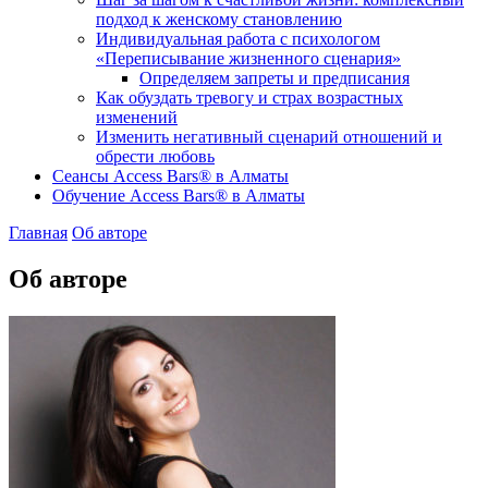
подход к женскому становлению
Индивидуальная работа с психологом
«Переписывание жизненного сценария»
Определяем запреты и предписания
Как обуздать тревогу и страх возрастных
изменений
Изменить негативный сценарий отношений и
обрести любовь
Cеансы Access Bars® в Алматы
Обучение Access Bars® в Алматы
Главная
Об авторе
Об авторе