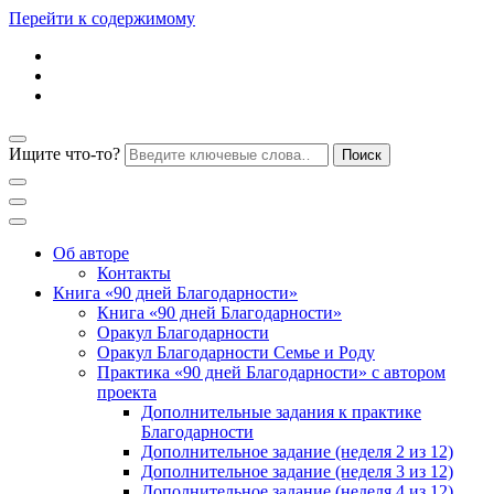
Перейти к содержимому
Ищите что-то?
Блог психолога Анны Дегтяревой
Практическая
Об авторе
Контакты
Книга «90 дней Благодарности»
психология для
Книга «90 дней Благодарности»
Оракул Благодарности
Оракул Благодарности Семье и Роду
женщин
Практика «90 дней Благодарности» с автором
проекта
Дополнительные задания к практике
Благодарности
Дополнительное задание (неделя 2 из 12)
Дополнительное задание (неделя 3 из 12)
Дополнительное задание (неделя 4 из 12)