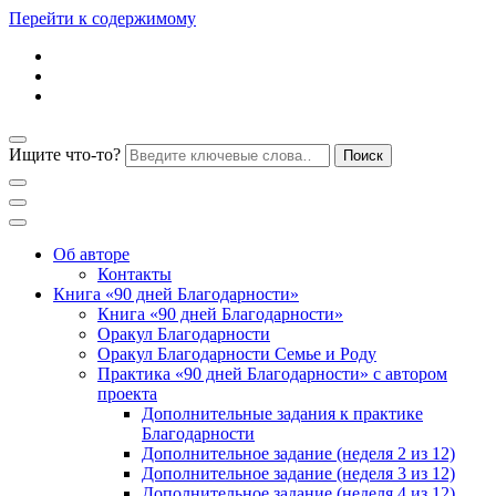
Перейти к содержимому
Ищите что-то?
Блог психолога Анны Дегтяревой
Практическая
Об авторе
Контакты
Книга «90 дней Благодарности»
психология для
Книга «90 дней Благодарности»
Оракул Благодарности
Оракул Благодарности Семье и Роду
женщин
Практика «90 дней Благодарности» с автором
проекта
Дополнительные задания к практике
Благодарности
Дополнительное задание (неделя 2 из 12)
Дополнительное задание (неделя 3 из 12)
Дополнительное задание (неделя 4 из 12)