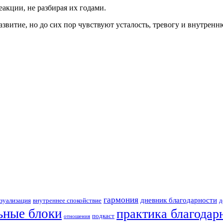
акции, не разбирая их годами.
звитие, но до сих пор чувствуют усталость, тревогу и внутрен
гармония
дневник благодарности
зуализация
внутреннее спокойствие
д
ьные блоки
практика благодар
подкаст
отношения