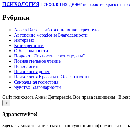
психология
психология денег
психология красоты
псих
Рубрики
Access Bars — забота о психике через тело
Авторские марафоны Благодарности
Интервью
Кинотренинги
О Благодарности
Подкаст "Личностные конструкты"
Познавательное чтение
Психология
Психология денег
Психология Красоты и Элегантности
Сакральная геометрия
Чувство Благодарности
Сайт психолога Анны Дегтяревой. Все права защищены |
Bloss
➜
Здравствуйте!
Здесь вы можете записаться на консультацию, оформить заказ