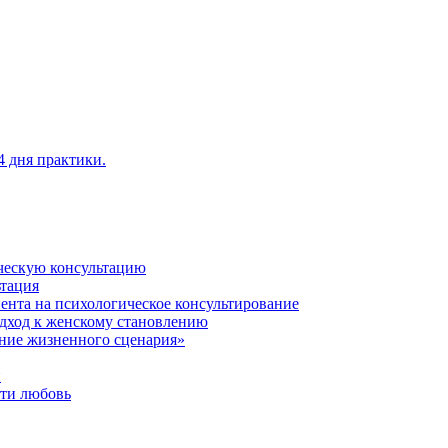
4 дня практики.
ическую консультацию
ьтация
ента на психологическое консультирование
одход к женскому становлению
ние жизненного сценария»
й
сти любовь