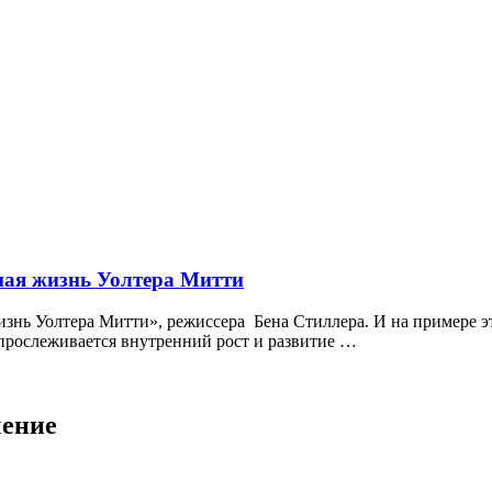
ная жизнь Уолтера Митти
знь Уолтера Митти», режиссера Бена Стиллера. И на примере э
 прослеживается внутренний рост и развитие …
чение