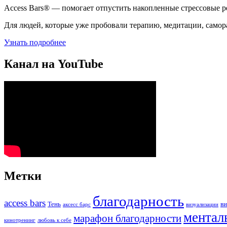
Access Bars® — помогает отпустить накопленные стрессовые ре
Для людей, которые уже пробовали терапию, медитации, самора
Узнать подробнее
Канал на YouTube
Метки
благодарность
access bars
Тень
ви
аксесс барс
визуализации
ментал
марафон благодарности
кинотренинг
любовь к себе