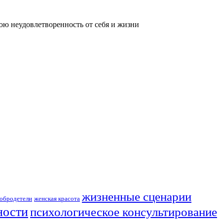
нюю неудовлетворенность от себя и жизни
жизненные сценарии
обродетели
женская красота
ности
психологическое консультирование