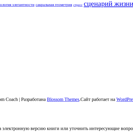
сценарий жизн
ология элегантности
сакральная геометрия
стресс
om Coach | Разработана
Blossom Themes
.Сайт работает на
WordPre
 на электронную версию книги или уточнить интересующие вопро