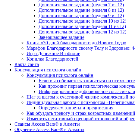
Дополнительное задание (неделя 7 из 12)
Дополнительное задание (неделя 8 из 12)
Дополнительное задание (неделя 9 из 12)
Дополнительное задание (неделя 10 из 12)
Дополнительное задание (неделя 11 из 12)
Дополнительное задание (неделя 12 из 12)
Завершающее задание
Книга «30 дней благодарности до Нового Года»
Марафон Благодарности своему Телу и Здоровью: 4
Игра Денежное Изобилие
Копилка Благодарностей
Карта сайта
Консультация психолога онлайн
Консультация психолога онлайн
Если вы собираетесь записаться на психолог
Как проходит первая психологическая консул
Информированное добровольное согласие кли
Шаг за шагом к счастливой жизни: комплексный п
Индивидуальная работа с психологом «Переписыва
Определяем запреты и предписания
Как обуздать тревогу и страх возрастных изменени
Изменить негативный сценарий отношений и обре
Cеансы Access Bars® в Алматы
Обучение Access Bars® в Алматы