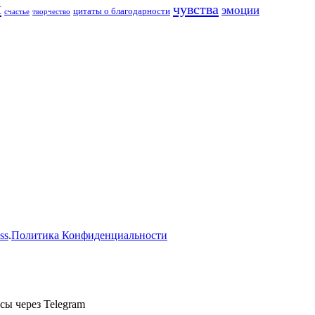
и
чувства
эмоции
цитаты о благодарности
счастье
творчество
ss
.
Политика Конфиденциальности
сы через Telegram