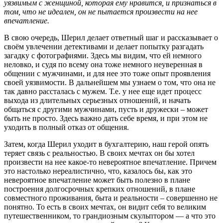
уязвимым с женщиной, которая ему нравится, и признаться в
том, что не идеален, он не пытается произвести на нее
впечатление.
В свою очередь, Шерил делает ответный шаг и рассказывает о
своём увлечении детективами и делает попытку разгадать
загадку с фотографиями. Здесь мы видим, что ей немного
неловко, и судя по всему она тоже немного неуверенная в
общении с мужчинами, и для нее это тоже опыт проявления
своей уязвимости. В дальнейшем мы узнаем о том, что она не
так давно рассталась с мужем. Т.е. у нее еще идет процесс
выхода из длительных серьезных отношений, и начать
общаться с другими мужчинами, пусть и дружески – может
быть не просто. Здесь важно дать себе время, и при этом не
уходить в полный отказ от общения.
Затем, когда Шерил уходит в бухгалтерию, наш герой опять
теряет связь с реальностью. В своих мечтах он бы хотел
произвести на нее какое-то невероятное впечатление. Причем
это настолько нереалистично, что, казалось бы, как это
невероятное впечатление может быть полезно в плане
построения долгосрочных крепких отношений, в плане
совместного проживания, быта и реальности – совершенно не
понятно. То есть в своих мечтах, он видит себя то великим
путешественником, то грандиозным скульптором — а что это