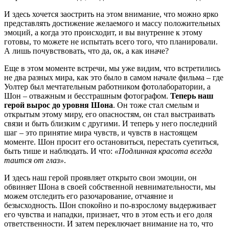
И здесь хочется заострить на этом внимание, что можно ярко
представлять достижение желаемого и массу положительных
эмоций, а когда это происходит, и вы внутренне к этому
готовы, то можете не испытать всего того, что планировали.
А лишь почувствовать, что да, ок, а как иначе?
Еще в этом моменте встречи, мы уже видим, что встретились
не два разных мира, как это было в самом начале фильма – где
Уолтер был мечтательным работником фотолаборатории, а
Шон – отважным и бесстрашным фотографом.
Теперь наш
герой вырос до уровня Шона
. Он тоже стал смелым и
открытым этому миру, его опасностям, он стал выстраивать
связи и быть близким с другими. И теперь у него последний
шаг – это принятие мира чувств, и чувств в настоящем
моменте. Шон просит его остановиться, перестать суетиться,
быть тише и наблюдать. И что:
«Подлинная красота всегда
таится от глаз»
.
И здесь наш герой проявляет открыто свои эмоции, он
обвиняет Шона в своей собственной невнимательности, мы
можем отследить его разочарование, отчаяние и
безысходность. Шон спокойно и по-взрослому выдерживает
его чувства и нападки, признает, что в этом есть и его доля
ответственности. И затем переключает внимание на то, что