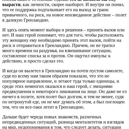
вырасти
, как личности, скорее наоборот. И внутри он понял,
что ее поддержка подталкивает его на выход за грани
привычного, на риск, на новое неизведанное действие – полет
в далекую Гренландию.
И здесь опять момент выбора и решения – принять вызов или
нет. И наш герой понимает, что для того, чтобы расположить
эту женщину ему необходимо принять этот вызов, пойти на
риск и отправиться в Гренландию. Причем, он не тратил
много времени на раздумья, на взвешивание ситуации,
составление списка за и против. Он ощутил импульс к
действию, и просто сделал это.
И когда он вылетел в Гренландию на почти пустом самолете,
судя по всему нам таким образом показали, что это не
популярное направление, и летают туда только единицы, и
среди этих немногих оказался и наш герой, с эмоциями
предвкушения и некоторого ликования на лице. Он даже не ел
ничего в полете, хотя полет был долгим, и тем не менее, судя
по нетронутой еде, он не мог думать об этом, а был поглощен
тем, что он все-таки летит в Гренландию.
Дальше будет череда новых знакомств, различных
непредвиденных ситуаций, разница менталитетов и взглядов
на мир, недопонимания в том, что следует делать, ситуации