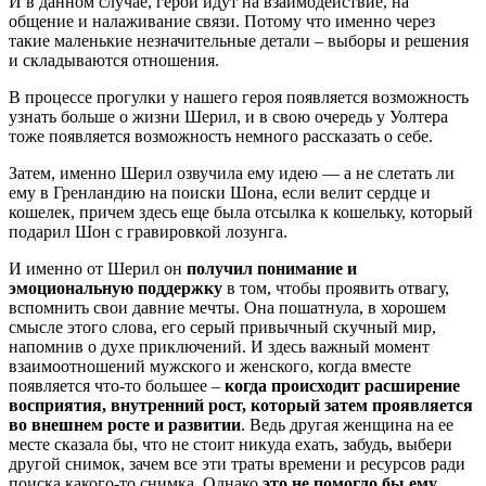
И в данном случае, герои идут на взаимодействие, на
общение и налаживание связи. Потому что именно через
такие маленькие незначительные детали – выборы и решения
и складываются отношения.
В процессе прогулки у нашего героя появляется возможность
узнать больше о жизни Шерил, и в свою очередь у Уолтера
тоже появляется возможность немного рассказать о себе.
Затем, именно Шерил озвучила ему идею — а не слетать ли
ему в Гренландию на поиски Шона, если велит сердце и
кошелек, причем здесь еще была отсылка к кошельку, который
подарил Шон с гравировкой лозунга.
И именно от Шерил он
получил понимание и
эмоциональную поддержку
в том, чтобы проявить отвагу,
вспомнить свои давние мечты. Она пошатнула, в хорошем
смысле этого слова, его серый привычный скучный мир,
напомнив о духе приключений. И здесь важный момент
взаимоотношений мужского и женского, когда вместе
появляется что-то большее –
когда происходит расширение
восприятия, внутренний рост, который затем проявляется
во внешнем росте и развитии
. Ведь другая женщина на ее
месте сказала бы, что не стоит никуда ехать, забудь, выбери
другой снимок, зачем все эти траты времени и ресурсов ради
поиска какого-то снимка. Однако
это не помогло бы ему