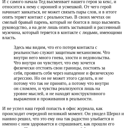
И с самого начала Тед высмеивает нашего героя за кекс, и
относится к нему с иронией и усмешкой. От чего герой
начинает заикаться, не может связать пары слов, и в итоге
опять теряет контакт с реальностью. В своих мечтах он
смелый бравый парень, который не боится в лицо высмеять
руководство, а на деле лишь опять застывший и рассеянный
мужчина, который теряется в контакте с людьми, имеющими
власть.
Здесь мы видим, что его потеря контакта с
реальностью служит защитным механизмом. Что
внутри него много гнева, злости и недовольства.
Что внутри он чувствует, что ему хочется
физически отстоять свои границы, постоять за
себя, проявить себя через нападение и физическую
агрессию. Но он не может этого сделать, и не
потому что так не принято, а потому что внутри
он сломлен, и чувства реализуются лишь на
уровне мыслей, и не находят конструктивного
выражения и проживания в реальности.
И не успел наш герой попасть в офис журнала, как
происходит очередной неловкий момент. Он увидел Шерил и
наивно решил, что это ему она так радостно улыбается и
именно с ним здоровается и спрашивает, как прошли его