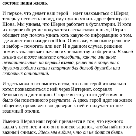
состоит наша жизнь
.
И первое, что делает наш герой – идет знакомиться с Шерил,
теперь у него есть повод, ему нужно узнать адрес фотографа
Шона. Мы узнаем, что Шерил работает в бухгалтерии. И хотя
их первое общение получается слегка скомканным, Шерил
обещает ему помочь узнать хоть какую-то информацию о том,
где живет или находится Шон. Опять же, маленькое решение
и выбор – помогать или нет. И в данном случае, решение
помочь закладывает начало их знакомству и общению.
В своей
жизни вы тоже можете отследить, как те или иные
незначительные, на первый взгляд, решения в общении с
другими людьми стали стартом для долгой дружбы или
любовных отношений.
И здесь можно вспомнить о том, что наш герой изначально
хотел познакомиться с ней через Интернет, сохраняя
безопасную дистанцию. Скорее всего у этого действия не
было бы позитивного результата. А здесь герой идет на живое
общение, проявляет свое доверие к ней и получает от нее
взаимный отклик.
Именно Шерил наш герой признается в том, что нужного
кадра у него нет, и что он в поиске зацепок, чтобы найти этот
важный снимок.
Здесь мы видим, что он не боится быть