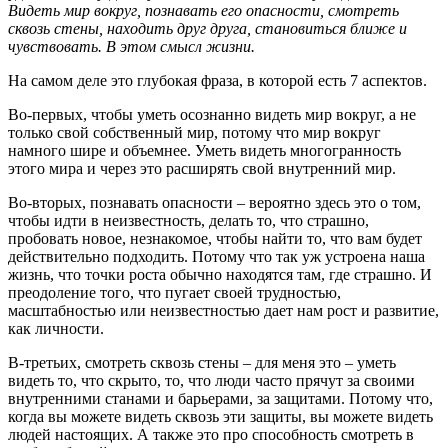
Видеть мир вокруг, познавать его опасности, смотреть
сквозь стены, находить друг друга, становиться ближе и
чувствовать. В этом смысл жизни.
На самом деле это глубокая фраза, в которой есть 7 аспектов.
Во-первых, чтобы уметь осознанно видеть мир вокруг, а не
только свой собственный мир, потому что мир вокруг
намного шире и объемнее. Уметь видеть многогранность
этого мира и через это расширять свой внутренний мир.
Во-вторых, познавать опасности – вероятно здесь это о том,
чтобы идти в неизвестность, делать то, что страшно,
пробовать новое, незнакомое, чтобы найти то, что вам будет
действительно подходить. Потому что так уж устроена наша
жизнь, что точки роста обычно находятся там, где страшно. И
преодоление того, что пугает своей трудностью,
масштабностью или неизвестностью дает нам рост и развитие,
как личности.
В-третьих, смотреть сквозь стены – для меня это – уметь
видеть то, что скрыто, то, что люди часто прячут за своими
внутренними станами и барьерами, за защитами. Потому что,
когда вы можете видеть сквозь эти защиты, вы можете видеть
людей настоящих. А также это про способность смотреть в