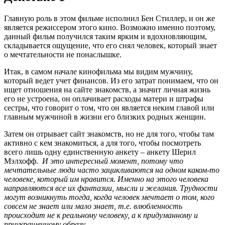
Главную роль в этом фильме исполнил Бен Стиллер, и он же
является режиссером этого кино. Возможно именно поэтому,
данный фильм получился таким ярким и вдохновляющим,
складывается ощущение, что его снял человек, который знает
о мечтательности не понаслышке.
Итак, в самом начале кинофильма мы видим мужчину,
который ведет учет финансов. Из его затрат понимаем, что он
ищет отношения на сайте знакомств, а значит личная жизнь
его не устроена, он оплачивает расходы матери и штрафы
сестры, что говорит о том, что он является неким главой или
главным мужчиной в жизни его близких родных женщин.
Затем он отрывает сайт знакомств, но не для того, чтобы там
активно с кем знакомиться, а для того, чтобы посмотреть
всего лишь одну единственную анкету – анкету Шерил
Мэлхофф.
И это интересный момент, потому что
мечтательные люди часто зацикливаются на одном каком-то
человеке, который им нравится. Именно на этого человека
направляются все их фантазии, мысли и желания. Трудности
могут возникнуть тогда, когда человек мечтает о том, кого
совсем не знает или мало знает, т.е. влюбленность
происходит не к реальному человеку, а к придуманному и
приукрашенному образу.