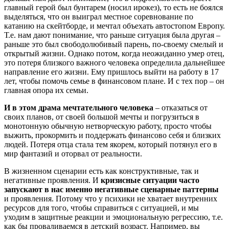
главный герой был бунтарем (носил ирокез), то есть не боялся
выделяться, что он выиграл местное соревнование по
катанию на скейтборде, и мечтал объехать автостопом Европу.
Т.е. нам дают понимание, что раньше ситуация была другая –
раньше это был свободолюбивый парень, по-своему смелый и
открытый жизни. Однако потом, когда неожиданно умер отец,
это потеря близкого важного человека определила дальнейшее
направление его жизни. Ему пришлось выйти на работу в 17
лет, чтобы помочь семье в финансовом плане. И с тех пор – он
главная опора их семьи.
И в этом драма мечтательного человека
– отказаться от
своих планов, от своей большой мечты и погрузиться в
монотонную обычную нетворческую работу, просто чтобы
выжить, прокормить и поддержать финансово себя и близких
людей. Потеря отца стала тем якорем, который потянул его в
мир фантазий и оторвал от реальности.
В жизненном сценарии есть как конструктивные, так и
негативные проявления. И
кризисные ситуации часто
запускают в нас именно негативные сценарные паттерны
и проявления. Потому что у психики не хватает внутренних
ресурсов для того, чтобы справиться с ситуацией, и мы
уходим в защитные реакции и эмоциональную регрессию, т.е.
как бы проваливаемся в детский возраст. Например, вы