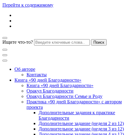
Перейти к содержимому
Ищите что-то?
Блог психолога Анны Дегтяревой
Практическая
Об авторе
Контакты
Книга «90 дней Благодарности»
психология для
Книга «90 дней Благодарности»
Оракул Благодарности
Оракул Благодарности Семье и Роду
женщин
Практика «90 дней Благодарности» с автором
проекта
Дополнительные задания к практике
Благодарности
Дополнительное задание (неделя 2 из 12)
Дополнительное задание (неделя 3 из 12)
Дополнительное задание (неделя 4 из 12)