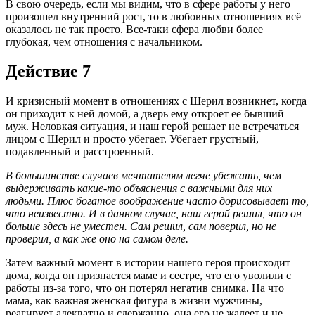
В свою очередь, если мы видим, что в сфере работы у него
произошел внутренний рост, то в любовных отношениях всё
оказалось не так просто. Все-таки сфера любви более
глубокая, чем отношения с начальником.
Действие 7
И кризисный момент в отношениях с Шерил возникнет, когда
он приходит к ней домой, а дверь ему откроет ее бывший
муж. Неловкая ситуация, и наш герой решает не встречаться
лицом с Шерил и просто убегает. Убегает грустный,
подавленный и расстроенный.
В большинстве случаев мечтателям легче убежать, чем
выдерживать какие-то объяснения с важными для них
людьми. Плюс богатое воображение часто дорисовывает то,
что неизвестно. И в данном случае, наш герой решил, что он
больше здесь не уместен. Сам решил, сам поверил, но не
проверил, а как же оно на самом деле.
Затем важный момент в истории нашего героя происходит
дома, когда он признается маме и сестре, что его уволили с
работы из-за того, что он потерял негатив снимка. На что
мама, как важная женская фигура в жизни мужчины,
реагирует адекватно и сдержанно, она его не жалеет и не