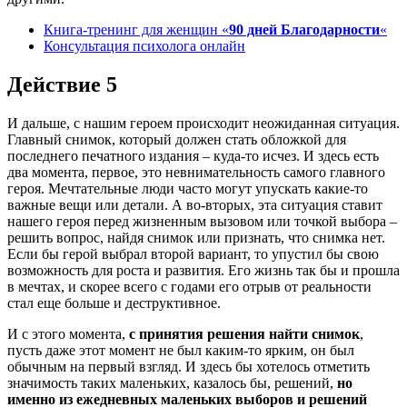
Книга-тренинг для женщин «
90 дней Благодарности
«
Консультация психолога онлайн
Действие 5
И дальше, с нашим героем происходит неожиданная ситуация.
Главный снимок, который должен стать обложкой для
последнего печатного издания – куда-то исчез. И здесь есть
два момента, первое, это невнимательность самого главного
героя. Мечтательные люди часто могут упускать какие-то
важные вещи или детали. А во-вторых, эта ситуация ставит
нашего героя перед жизненным вызовом или точкой выбора –
решить вопрос, найдя снимок или признать, что снимка нет.
Если бы герой выбрал второй вариант, то упустил бы свою
возможность для роста и развития. Его жизнь так бы и прошла
в мечтах, и скорее всего с годами его отрыв от реальности
стал еще больше и деструктивное.
И с этого момента,
с принятия решения найти снимок
,
пусть даже этот момент не был каким-то ярким, он был
обычным на первый взгляд. И здесь бы хотелось отметить
значимость таких маленьких, казалось бы, решений,
но
именно из ежедневных маленьких выборов и решений