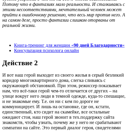
Потому что в фантазиях мало реальности. И сталкиваясь с
этими несоответствиями, мечтательный человек может
прийти к ошибочному решению, что весь мир против него. А
на самом деле, просто фантазии слишком оторваны от
реальной жизни.
Книга-тренинг для женщин «
90 дней Благодарности
«
Консультация психолога онлайн
Действие 2
И вот наш герой выходит из своего жилья в серый безликий
коридор многоквартирного дома, слегка сливаясь с
окружающей обстановкой. При этом, режиссер показывает
нам, что всё-таки герой чем-то отличается от других – на
улице вокруг него люди в темной одежде, куда-то спешащие,
и не знакомые ему. Т.е. он ни с кем по дороге не
коммуницирует. И лишь на остановке, где он, кстати,
единственный, кто сидит на скамейке, все остальные
ожидают стоя, наш герой звонит в тех.поддержку сайта
знакомств, чтобы узнать, почему же у него не срабатывают
симпатии на сайте. Это первый диалог героя, свидетелями