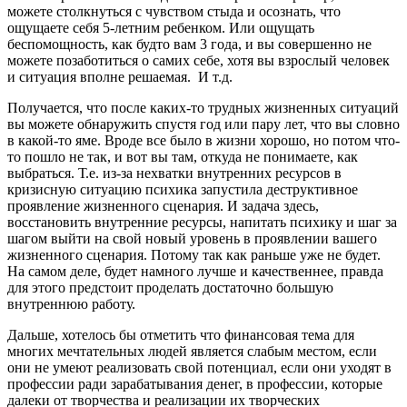
можете столкнуться с чувством стыда и осознать, что
ощущаете себя 5-летним ребенком. Или ощущать
беспомощность, как будто вам 3 года, и вы совершенно не
можете позаботиться о самих себе, хотя вы взрослый человек
и ситуация вполне решаемая. И т.д.
Получается, что после каких-то трудных жизненных ситуаций
вы можете обнаружить спустя год или пару лет, что вы словно
в какой-то яме. Вроде все было в жизни хорошо, но потом что-
то пошло не так, и вот вы там, откуда не понимаете, как
выбраться. Т.е. из-за нехватки внутренних ресурсов в
кризисную ситуацию психика запустила деструктивное
проявление жизненного сценария. И задача здесь,
восстановить внутренние ресурсы, напитать психику и шаг за
шагом выйти на свой новый уровень в проявлении вашего
жизненного сценария. Потому так как раньше уже не будет.
На самом деле, будет намного лучше и качественнее, правда
для этого предстоит проделать достаточно большую
внутреннюю работу.
Дальше, хотелось бы отметить что финансовая тема для
многих мечтательных людей является слабым местом, если
они не умеют реализовать свой потенциал, если они уходят в
профессии ради зарабатывания денег, в профессии, которые
далеки от творчества и реализации их творческих