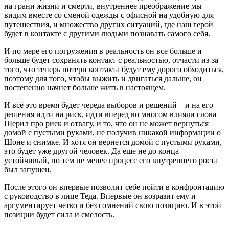
на грани жизни и смерти, внутреннее преображение мы
видим вместе со сменой одежды с офисной на удобную для
путешествия, и множество других ситуаций, где наш герой
будет в контакте с другими людьми познавать самого себя.
И по мере его погружения в реальность он все больше и
больше будет сохранять контакт с реальностью, отчасти из-за
того, что теперь потери контакта будут ему дорого обходиться,
поэтому для того, чтобы выжить и двигаться дальше, он
постепенно начнет больше жить в настоящем.
И всё это время будет череда выборов и решений – и на его
решения идти на риск, идти вперед во многом влияли слова
Шерил про риск и отвагу, и то, что он не может вернуться
домой с пустыми руками, не получив никакой информации о
Шоне и снимке. И хотя он вернется домой с пустыми руками,
это будет уже другой человек. Да еще не до конца
устойчивый, но тем не менее процесс его внутреннего роста
был запущен.
После этого он впервые позволит себе пойти в конфронтацию
с руководство в лице Теда. Впервые он возразит ему и
аргументирует четко и без сомнений свою позицию. И в этой
позиции будет сила и смелость.