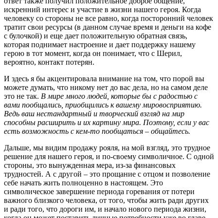
ответ также получил положительное доброе общение,
искренний интерес и участие в жизни нашего героя. Когда
человеку со стороны не все равно, когда посторонний человек
тратит свои ресурсы (в данном случае время и деньги на кофе
с булочкой) и еще дает положительную обратная связь,
которая поднимает настроение и дает поддержку нашему
герою в тот момент, когда он понимает, что с Шерил,
вероятно, контакт потерян.
И здесь я бы акцентировала внимание на том, что порой вы
можете думать, что никому нет до вас дела, но на самом деле
это не так.
В мире много людей, которые бы с радостью с
вами пообщались, приобщились к вашему мировосприятию.
Ведь ваш нестандартный и творческий взгляд на мир
способны расширить и их картину мира. Поэтому, если у вас
есть возможность с кем-то пообщаться – общайтесь.
Дальше, мы видим продажу рояля, на мой взгляд, это трудное
решение для нашего героя, и по-своему символичное. С одной
стороны, это вынужденная мера, из-за финансовых
трудностей. А с другой – это прощание с отцом и позволение
себе начать жить полноценно в настоящем. Это
символическое завершение периода горевания от потери
важного близкого человека, от того, чтобы жить ради других
и ради того, что дороги им, и начало нового периода жизни,
когда он может поставить личные потребности уже во главе