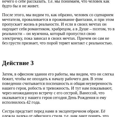
нечего о себе рассказать. Т.е. мы понимаем, что человек как
будто бы и не живет.
После этого, мы видим то, как образно, человек со сценарием
мечтателя, проваливается в проживание фантазии, и при этом
пропускает жизнь в реальности. И если в своих мечтах он
ощущает себя романтиком, храбрецом, а в Душе – поэтом, то в
реальности – он мужчина, который пропустил свою
электричку, пока зависал в своих мечтах. Причем он сам не
без грусти признает, что порой теряет контакт с реальностью.
Действие 3
Затем, в офисном здании его работы, мы видим, что он слегка
бежит, чтобы не опоздать к началу рабочего дня. В этом
поведении считывается поспешность и общая неуверенность
нашего героя, робость и тревожность. И тут нам показывают,
через неожиданную встречу с его сестрой, Ванессой, что
оказывается у нашего героя сегодня День Рождения и ему
исполнилось 42 года.
Сестра предстает перед нами в эксцентричном образе. Её
одежда далека от офисного стиля, т.е. нам дают понять, что