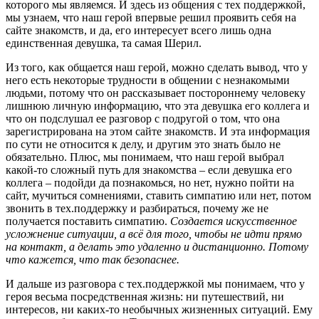
которого мы являемся. И здесь из общения с тех поддержкой,
мы узнаем, что наш герой впервые решил проявить себя на
сайте знакомств, и да, его интересует всего лишь одна
единственная девушка, та самая Шерил.
Из того, как общается наш герой, можно сделать вывод, что у
него есть некоторые трудности в общении с незнакомыми
людьми, потому что он рассказывает постороннему человеку
лишнюю личную информацию, что эта девушка его коллега и
что он подслушал ее разговор с подругой о том, что она
зарегистрирована на этом сайте знакомств. И эта информация
по сути не относится к делу, и другим это знать было не
обязательно. Плюс, мы понимаем, что наш герой выбрал
какой-то сложный путь для знакомства – если девушка его
коллега – подойди да познакомься, но нет, нужно пойти на
сайт, мучиться сомнениями, ставить симпатию или нет, потом
звонить в тех.поддержку и разбираться, почему же не
получается поставить симпатию.
Создается искусственное
усложнение ситуации, а всё для того, чтобы не идти прямо
на контакт, а делать это удаленно и дистанционно. Потому
что кажется, что так безопаснее.
И дальше из разговора с тех.поддержкой мы понимаем, что у
героя весьма посредственная жизнь: ни путешествий, ни
интересов, ни каких-то необычных жизненных ситуаций. Ему