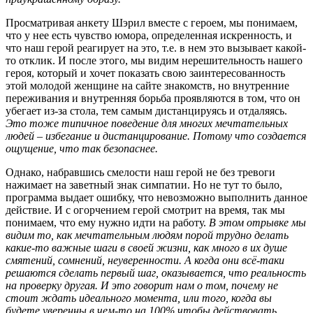
Просматривая анкету Шэрил вместе с героем, мы понимаем,
что у нее есть чувство юмора, определенная искренность, и
что наш герой реагирует на это, т.е. в нем это вызывает какой-
то отклик. И после этого, мы видим нерешительность нашего
героя, который и хочет показать свою заинтересованность
этой молодой женщине на сайте знакомств, но внутренние
переживания и внутренняя борьба проявляются в том, что он
убегает из-за стола, тем самым дистанцируясь и отдаляясь.
Это тоже типичное поведение для многих мечтательных
людей – избегание и дистанцирование. Потому что создается
ощущение, что так безопаснее.
Однако, набравшись смелости наш герой не без тревоги
нажимает на заветный знак симпатии. Но не тут то было,
программа выдает ошибку, что невозможно выполнить данное
действие. И с огорчением герой смотрит на время, так мы
понимаем, что ему нужно идти на работу.
В этом отрывке мы
видим то, как мечтательным людям порой трудно делать
какие-то важные шаги в своей жизни, как много в их душе
смятений, сомнений, неуверенности. А когда они всё-таки
решаются сделать первый шаг, оказывается, что реальность
на проверку другая. И это говорит нам о том, почему не
стоит ждать идеального момента, или того, когда вы
будете уверенны в чем-то на 100% чтобы действовать.