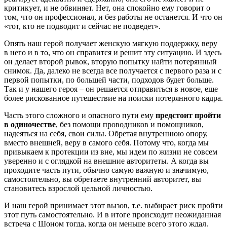
критикует, и не обвиняет. Нет, она спокойно ему говорит о
том, что он профессионал, и без работы не останется. И что он
«тот, кто не подводит и сейчас не подведет».
Опять наш герой получает женскую мягкую поддержку, веру
в него и в то, что он справится и решит эту ситуацию. И здесь
он делает второй рывок, вторую попытку найти потерянный
снимок. Да, далеко не всегда все получается с первого раза и с
первой попытки, по большей части, подходов будет больше.
Так и у нашего героя – он решается отправиться в новое, еще
более рискованное путешествие на поиски потерянного кадра.
Часть этого сложного и опасного пути ему
предстоит пройти
в одиночестве
, без помощи проводников и помощников,
надеяться на себя, свои силы. Обретая внутреннюю опору,
вместо внешней, веру в самого себя. Потому что, когда мы
привыкаем к протекции из вне, мы идем по жизни не совсем
уверенно и с оглядкой на внешние авторитеты. А когда вы
проходите часть пути, обычно самую важную и значимую,
самостоятельно, вы обретаете внутренний авторитет, вы
становитесь взрослой цельной личностью.
И наш герой принимает этот вызов, т.е. выбирает риск пройти
этот путь самостоятельно. И в итоге происходит неожиданная
встреча с Шоном тогда, когда он меньше всего этого ждал.