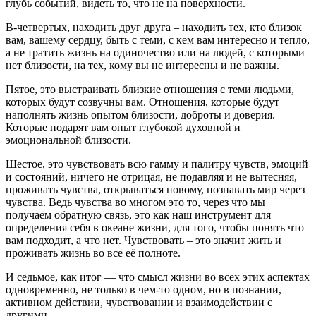
глубь событий, видеть то, что не на поверхности.
В-четвертых, находить друг друга – находить тех, кто близок
вам, вашему сердцу, быть с теми, с кем вам интересно и тепло,
а не тратить жизнь на одиночество или на людей, с которыми
нет близости, на тех, кому вы не интересны и не важны.
Пятое, это выстраивать близкие отношения с теми людьми,
которых будут созвучны вам. Отношения, которые будут
наполнять жизнь опытом близости, доброты и доверия.
Которые подарят вам опыт глубокой духовной и
эмоциональной близости.
Шестое, это чувствовать всю гамму и палитру чувств, эмоций
и состояний, ничего не отрицая, не подавляя и не вытесняя,
проживать чувства, открываться новому, познавать мир через
чувства. Ведь чувства во многом это то, через что мы
получаем обратную связь, это как наш инструмент для
определения себя в океане жизни, для того, чтобы понять что
вам подходит, а что нет. Чувствовать – это значит жить и
проживать жизнь во все её полноте.
И седьмое, как итог — что смысл жизни во всех этих аспектах
одновременно, не только в чем-то одном, но в познании,
активном действии, чувствовании и взаимодействии с
другими.