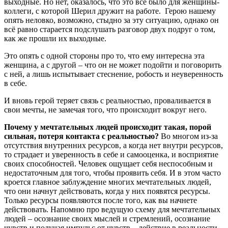
выходные. Но нет, оказалось, что это всё было для женщины-
коллеги, с которой Шерил дружит на работе. Герою нашему
опять неловко, возможно, стыдно за эту ситуацию, однако он
всё равно старается подслушать разговор двух подруг о том,
как же прошли их выходные.
Это опять с одной стороны про то, что ему интересна эта
женщина, а с другой – что он не может подойти и поговорить
с ней, а лишь испытывает стеснение, робость и неуверенность
в себе.
И вновь герой теряет связь с реальностью, проваливается в
свои мечты, не замечая того, что происходит вокруг него.
Почему у мечтательных людей происходит такая, порой
сильная, потеря контакта с реальностью?
Во многом из-за
отсутствия внутренних ресурсов, а когда нет внутри ресурсов,
то страдает и уверенность в себе и самооценка, и восприятие
своих способностей. Человек ощущает себя неспособным и
недостаточным для того, чтобы проявить себя. И в этом часто
кроется главное заблуждение многих мечтательных людей,
что они начнут действовать, когда у них появятся ресурсы.
Только ресурсы появляются после того, как вы начнете
действовать. Напомню про ведущую схему для мечтательных
людей – осознание своих мыслей и стремлений, осознание
чувств и получая импульс от чувств – действие в реальности.