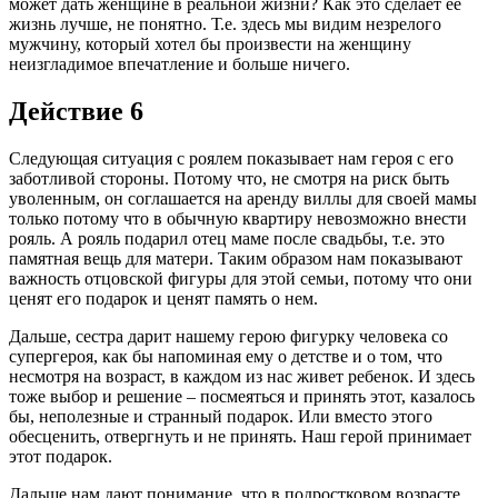
может дать женщине в реальной жизни? Как это сделает ее
жизнь лучше, не понятно. Т.е. здесь мы видим незрелого
мужчину, который хотел бы произвести на женщину
неизгладимое впечатление и больше ничего.
Действие 6
Следующая ситуация с роялем показывает нам героя с его
заботливой стороны. Потому что, не смотря на риск быть
уволенным, он соглашается на аренду виллы для своей мамы
только потому что в обычную квартиру невозможно внести
рояль. А рояль подарил отец маме после свадьбы, т.е. это
памятная вещь для матери. Таким образом нам показывают
важность отцовской фигуры для этой семьи, потому что они
ценят его подарок и ценят память о нем.
Дальше, сестра дарит нашему герою фигурку человека со
супергероя, как бы напоминая ему о детстве и о том, что
несмотря на возраст, в каждом из нас живет ребенок. И здесь
тоже выбор и решение – посмеяться и принять этот, казалось
бы, неполезные и странный подарок. Или вместо этого
обесценить, отвергнуть и не принять. Наш герой принимает
этот подарок.
Дальше нам дают понимание, что в подростковом возрасте