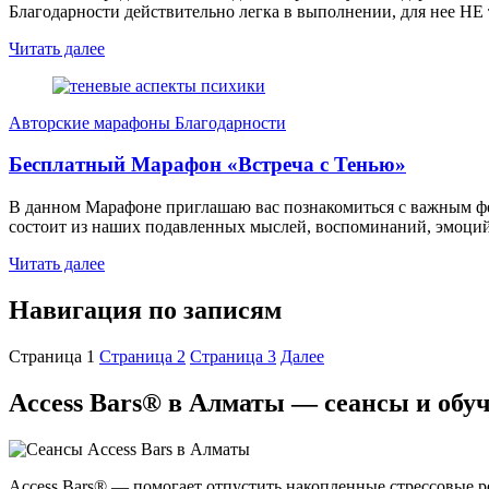
Благодарности действительно легка в выполнении, для нее НЕ 
Читать далее
Авторские марафоны Благодарности
Бесплатный Марафон «Встреча с Тенью»
В данном Марафоне приглашаю вас познакомиться с важным фен
состоит из наших подавленных мыслей, воспоминаний, эмоций,
Читать далее
Навигация по записям
Страница
1
Страница
2
Страница
3
Далее
Access Bars® в Алматы — сеансы и обу
Access Bars® — помогает отпустить накопленные стрессовые ре