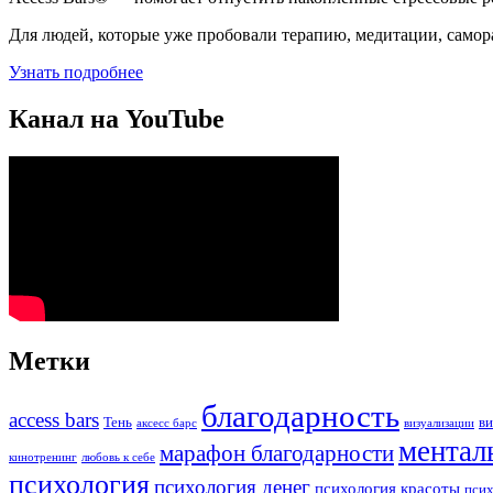
Для людей, которые уже пробовали терапию, медитации, самора
Узнать подробнее
Канал на YouTube
Метки
благодарность
access bars
Тень
ви
аксесс барс
визуализации
ментал
марафон благодарности
кинотренинг
любовь к себе
психология
психология денег
психология красоты
псих