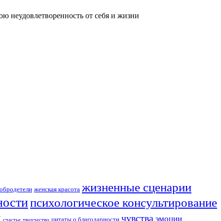
нюю неудовлетворенность от себя и жизни
жизненные сценарии
обродетели
женская красота
ности
психологическое консультирование
и
чувства
эмоции
цитаты о благодарности
счастье
творчество