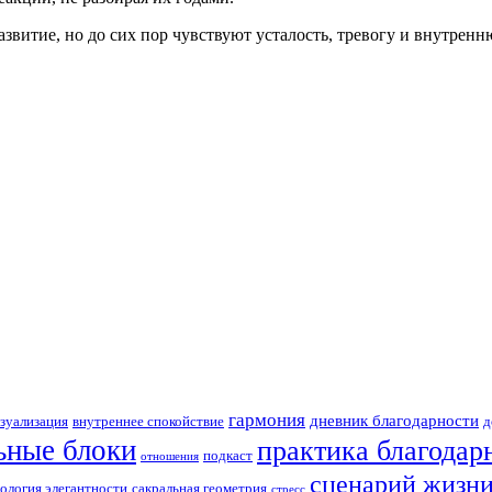
звитие, но до сих пор чувствуют усталость, тревогу и внутрен
гармония
дневник благодарности
зуализация
внутреннее спокойствие
д
ьные блоки
практика благодар
подкаст
отношения
сценарий жизн
ология элегантности
сакральная геометрия
стресс