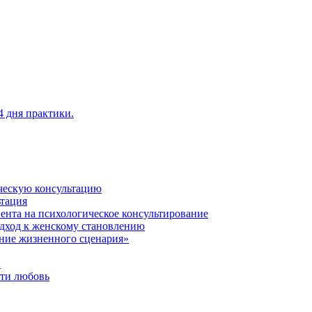
4 дня практики.
ическую консультацию
ьтация
ента на психологическое консультирование
одход к женскому становлению
ние жизненного сценария»
й
сти любовь