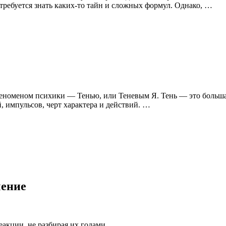
требуется знать каких-то тайн и сложных формул. Однако, …
оменом психики — Тенью, или Теневым Я. Тень — это большая ч
 импульсов, черт характера и действий. …
чение
акции, не разбирая их годами.