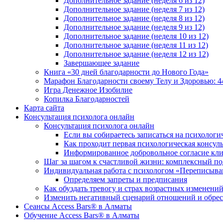
Дополнительное задание (неделя 6 из 12)
Дополнительное задание (неделя 7 из 12)
Дополнительное задание (неделя 8 из 12)
Дополнительное задание (неделя 9 из 12)
Дополнительное задание (неделя 10 из 12)
Дополнительное задание (неделя 11 из 12)
Дополнительное задание (неделя 12 из 12)
Завершающее задание
Книга «30 дней благодарности до Нового Года»
Марафон Благодарности своему Телу и Здоровью: 4
Игра Денежное Изобилие
Копилка Благодарностей
Карта сайта
Консультация психолога онлайн
Консультация психолога онлайн
Если вы собираетесь записаться на психолог
Как проходит первая психологическая консул
Информированное добровольное согласие кли
Шаг за шагом к счастливой жизни: комплексный п
Индивидуальная работа с психологом «Переписыва
Определяем запреты и предписания
Как обуздать тревогу и страх возрастных изменени
Изменить негативный сценарий отношений и обре
Cеансы Access Bars® в Алматы
Обучение Access Bars® в Алматы