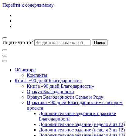
Перейти к содержимому
Ищите что-то?
Блог психолога Анны Дегтяревой
Практическая
Об авторе
Контакты
Книга «90 дней Благодарности»
психология для
Книга «90 дней Благодарности»
Оракул Благодарности
Оракул Благодарности Семье и Роду
женщин
Практика «90 дней Благодарности» с автором
проекта
Дополнительные задания к практике
Благодарности
Дополнительное задание (неделя 2 из 12)
Дополнительное задание (неделя 3 из 12)
Дополнительное задание (неделя 4 из 12)