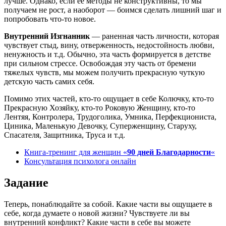
лучше. Однако, если ее методы не конструктивны, то мы
получаем не рост, а наоборот — боимся сделать лишний шаг и
попробовать что-то новое.
Внутренний Изгнанник
— раненная часть личности, которая
чувствует стыд, вину, отверженность, недостойность любви,
ненужность и т.д. Обычно, эта часть формируется в детстве
при сильном стрессе. Освобождая эту часть от бремени
тяжелых чувств, мы можем получить прекрасную чуткую
детскую часть самих себя.
Помимо этих частей, кто-то ощущает в себе Колючку, кто-то
Прекрасную Хозяйку, кто-то Роковую Женщину, кто-то
Лентяя, Контролера, Трудоголика, Умника, Перфекциониста,
Циника, Маленькую Девочку, Суперженщину, Старуху,
Спасателя, Защитника, Труса и т.д.
Книга-тренинг для женщин «
90 дней Благодарности
«
Консультация психолога онлайн
Задание
Теперь, понаблюдайте за собой. Какие части вы ощущаете в
себе, когда думаете о новой жизни? Чувствуете ли вы
внутренний конфликт? Какие части в себе вы можете