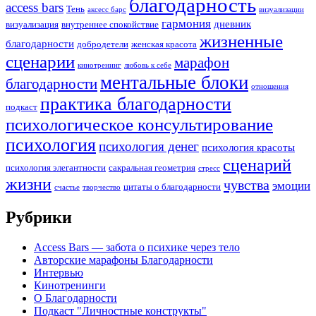
благодарность
access bars
Тень
аксесс барс
визуализации
гармония
дневник
визуализация
внутреннее спокойствие
жизненные
благодарности
добродетели
женская красота
сценарии
марафон
кинотренинг
любовь к себе
ментальные блоки
благодарности
отношения
практика благодарности
подкаст
психологическое консультирование
психология
психология денег
психология красоты
сценарий
психология элегантности
сакральная геометрия
стресс
жизни
чувства
эмоции
цитаты о благодарности
счастье
творчество
Рубрики
Access Bars — забота о психике через тело
Авторские марафоны Благодарности
Интервью
Кинотренинги
О Благодарности
Подкаст "Личностные конструкты"