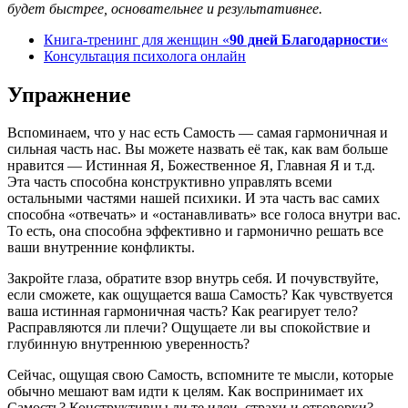
будет быстрее, основательнее и результативнее.
Книга-тренинг для женщин «
90 дней Благодарности
«
Консультация психолога онлайн
Упражнение
Вспоминаем, что у нас есть Самость — самая гармоничная и
сильная часть нас. Вы можете назвать её так, как вам больше
нравится — Истинная Я, Божественное Я, Главная Я и т.д.
Эта часть способна конструктивно управлять всеми
остальными частями нашей психики. И эта часть вас самих
способна «отвечать» и «останавливать» все голоса внутри вас.
То есть, она способна эффективно и гармонично решать все
ваши внутренние конфликты.
Закройте глаза, обратите взор внутрь себя. И почувствуйте,
если сможете, как ощущается ваша Самость? Как чувствуется
ваша истинная гармоничная часть? Как реагирует тело?
Расправляются ли плечи? Ощущаете ли вы спокойствие и
глубинную внутреннюю уверенность?
Сейчас, ощущая свою Самость, вспомните те мысли, которые
обычно мешают вам идти к целям. Как воспринимает их
Самость? Конструктивны ли те идеи, страхи и отговорки?