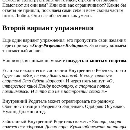
Помогают ли они вам? Или они вас ограничивают? Какие бы
ответы не пришли, посылаем сами себе и всем своим частям
поток Любви. Они вас оберегают как умеют.
Второй вариант упражнения
Еще один вариант упражнения, это пропустить свои желания
через призму «
Хочу-Разрешаю-Выбираю
«. За основу возьмём
транзактный анализ.
Например, вы никак не можете
похудеть и заняться спортом
.
Если вы находитесь в состоянии Внутреннего Ребенка, то это
будет так: «
Всё, не хочу быть пышкой. Я хочу заняться
спортом! Это будет здорово!
» И через пять минут: «
О,
интересное кино! Пойду посмотрю, а спортом потом
позанимаюсь! И я что-то не в настроении сегодня.
»
Внутренний Родитель может отреагировать по-разному.
Обычно с позиции Разрешаю-Запрещаю, Одобряю-Осуждаю,
Нужно, Должно и т.д.
Заботливый Внутренний Родитель скажет: «
Умница, спорт
полезен для здоровья. Давно пора. Куплю абонемент на танцы.