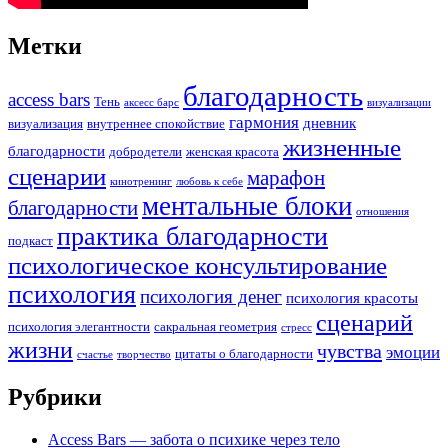
Метки
благодарность
access bars
Тень
аксесс барс
визуализации
гармония
дневник
визуализация
внутреннее спокойствие
жизненные
благодарности
добродетели
женская красота
сценарии
марафон
кинотренинг
любовь к себе
ментальные блоки
благодарности
отношения
практика благодарности
подкаст
психологическое консультирование
психология
психология денег
психология красоты
сценарий
психология элегантности
сакральная геометрия
стресс
жизни
чувства
эмоции
цитаты о благодарности
счастье
творчество
Рубрики
Access Bars — забота о психике через тело