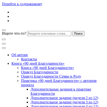
Перейти к содержимому
Ищите что-то?
Блог психолога Анны Дегтяревой
Практическая
Об авторе
Контакты
Книга «90 дней Благодарности»
психология для
Книга «90 дней Благодарности»
Оракул Благодарности
Оракул Благодарности Семье и Роду
женщин
Практика «90 дней Благодарности» с автором
проекта
Дополнительные задания к практике
Благодарности
Дополнительное задание (неделя 2 из 12)
Дополнительное задание (неделя 3 из 12)
Дополнительное задание (неделя 4 из 12)