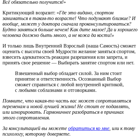
Всё обязательно получится!
»
Критикующий возразит: «
Где это видано, спортом
заниматься в таком-то возрасте! Что подумают близкие? И
вообще, может у доктора сначала проконсультироваться?
Будто заняться больше нечем! Как дите малое! Да и хорошего
человека должно быть много, а не кожа да кости!»
И только лишь Внутренний Взрослый (наша Самость) сможет
оценить с высоты своей Мудрости желание заняться спортом,
взвесить адекватность реакции разрешения или запрета, и
принять свое решение — Выбирать занятие спортом или нет.
Взвешенный выбор обладает силой. За ним стоит
принятие и ответственность. Осознанный Выбор
сможет справиться с любой внутренней критикой,
с любыми соблазнами и отговорками.
Помните, что какая-то часть вас может сопротивляться
переменам и новой лучшей жизни! Не стоит ее подавлять,
или игнорировать. Гармоничнее разобраться в причинах
этого сопротивления.
За консультацией вы можете
обратиться ко мне
, или к тому
психологу, которому доверяете.