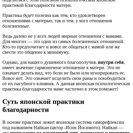
практикой Благодарности матери.
Практика будет полезна как тем, кто удовлетворен
отношениями с матерью, так и тем, у кого отношения
болезненные.
Ведь далеко не у всех людей мирные отношения с мамами.
Для многих — это одни из самых болезненных отношений.
Кто-то предпочитает и вовсе не общаться с мамой или же
свести это общение к минимуму.
Однако, для нашего душевного благополучия,
внутри себя
,
имеет значение гармоничное отношение к матери. Это не
означает делать вид, что боли не было или игнорировать ее.
Вовсе нет. Это означает исцелить свои раны и освободиться
от их пагубного влияния. А данная японская психологическая
практика благодарности маме частично в этом поможет!
Суть японской практики
благодарности
В основе практики лежит японская система саморефлексии
под названием Найкан (автор -Исин Йосимото). Найкан —
это
погружение во внутренний мир, понимание и принятие