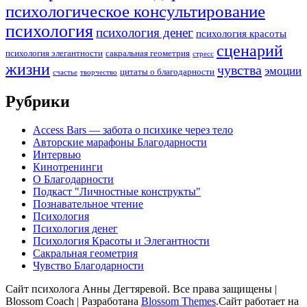
психологическое консультирование
психология
психология денег
психология красоты
сценарий
психология элегантности
сакральная геометрия
стресс
жизни
чувства
эмоции
цитаты о благодарности
счастье
творчество
Рубрики
Access Bars — забота о психике через тело
Авторские марафоны Благодарности
Интервью
Кинотренинги
О Благодарности
Подкаст "Личностные конструкты"
Познавательное чтение
Психология
Психология денег
Психология Красоты и Элегантности
Сакральная геометрия
Чувство Благодарности
Сайт психолога Анны Дегтяревой. Все права защищены |
Blossom Coach | Разработана
Blossom Themes
.Сайт работает на