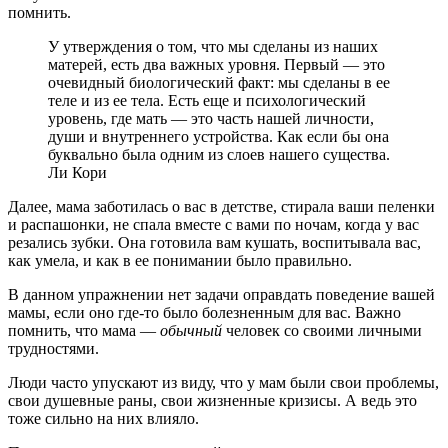
помнить.
У утверждения о том, что мы сделаны из наших
матерей, есть два важных уровня. Первый — это
очевидный биологический факт: мы сделаны в ее
теле и из ее тела. Есть еще и психологический
уровень, где мать — это часть нашей личности,
души и внутреннего устройства. Как если бы она
буквально была одним из слоев нашего существа.
Ли Кори
Далее, мама заботилась о вас в детстве, стирала ваши пеленки
и распашонки, не спала вместе с вами по ночам, когда у вас
резались зубки. Она готовила вам кушать, воспитывала вас,
как умела, и как в ее понимании было правильно.
В данном упражнении нет задачи оправдать поведение вашей
мамы, если оно где-то было болезненным для вас. Важно
помнить, что мама —
обычный
человек со своими личными
трудностями.
Люди часто упускают из виду, что у мам были свои проблемы,
свои душевные раны, свои жизненные кризисы. А ведь это
тоже сильно на них влияло.