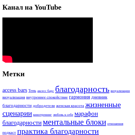
Канал на YouTube
Метки
благодарность
access bars
Тень
аксесс барс
визуализации
гармония
дневник
визуализация
внутреннее спокойствие
жизненные
благодарности
добродетели
женская красота
сценарии
марафон
кинотренинг
любовь к себе
ментальные блоки
благодарности
отношения
практика благодарности
подкаст