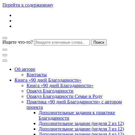
Перейти к содержимому
Ищите что-то?
Блог психолога Анны Дегтяревой
Практическая
Об авторе
Контакты
Книга «90 дней Благодарности»
психология для
Книга «90 дней Благодарности»
Оракул Благодарности
Оракул Благодарности Семье и Роду
женщин
Практика «90 дней Благодарности» с автором
проекта
Дополнительные задания к практике
Благодарности
Дополнительное задание (неделя 2 из 12)
Дополнительное задание (неделя 3 из 12)
Дополнительное задание (неделя 4 из 12)