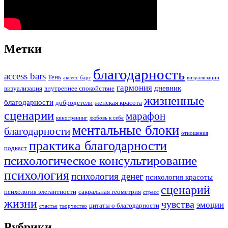
Метки
благодарность
access bars
Тень
аксесс барс
визуализации
гармония
дневник
визуализация
внутреннее спокойствие
жизненные
благодарности
добродетели
женская красота
сценарии
марафон
кинотренинг
любовь к себе
ментальные блоки
благодарности
отношения
практика благодарности
подкаст
психологическое консультирование
психология
психология денег
психология красоты
сценарий
психология элегантности
сакральная геометрия
стресс
жизни
чувства
эмоции
цитаты о благодарности
счастье
творчество
Рубрики