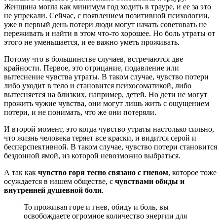
Женщина могла как минимум год ходить в трауре, и ее за это
не упрекали. Сейчас, с появлением позитивной психологии,
уже в первый день потери люди могут начать советовать не
переживать и найти в этом что-то хорошее. Но боль утраты от
этого не уменьшается, и ее важно уметь проживать.
Потому что в большинстве случаев, встречаются две
крайности. Первое, это отрицание, подавление или
вытеснение чувства утраты. В таком случае, чувство потери
либо уходит в тело и становится психосоматикой, либо
вытесняется на близких, например, детей. Но дети не могут
прожить чужие чувства, они могут лишь жить с ощущением
потери, и не понимать, что же они потеряли.
И второй момент, это когда чувство утраты настолько сильно,
что жизнь человека теряет все краски, и видится серой и
бесперспективной. В таком случае, чувство потери становится
бездонной ямой, из которой невозможно выбраться.
А так как
чувство горя тесно связано с гневом
, которое тоже
осуждается в нашем обществе, с
чувствами обиды и
внутренней душевной боли
.
То проживая горе и гнев, обиду и боль, вы
освобождаете огромное количество энергии для