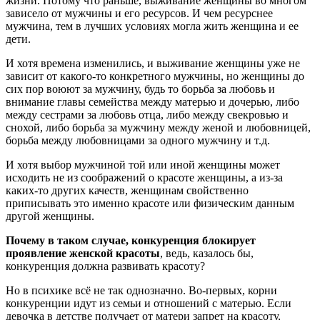
жизни. Потому что раньше, выживание женщины во многом
зависело от мужчины и его ресурсов. И чем ресурснее
мужчина, тем в лучших условиях могла жить женщина и ее
дети.
И хотя времена изменились, и выживание женщины уже не
зависит от какого-то конкретного мужчины, но женщины до
сих пор воюют за мужчину, будь то борьба за любовь и
внимание главы семейства между матерью и дочерью, либо
между сестрами за любовь отца, либо между свекровью и
снохой, либо борьба за мужчину между женой и любовницей,
борьба между любовницами за одного мужчину и т.д.
И хотя выбор мужчиной той или иной женщины может
исходить не из соображений о красоте женщины, а из-за
каких-то других качеств, женщинам свойственно
приписывать это именно красоте или физическим данным
другой женщины.
Почему в таком случае, конкуренция блокирует
проявление женской красоты
, ведь, казалось бы,
конкуренция должна развивать красоту?
Но в психике всё не так однозначно. Во-первых, корни
конкуренции идут из семьи и отношений с матерью. Если
девочка в детстве получает от матери запрет на красоту,