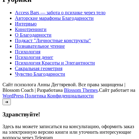
Access Bars — забота о психике через тело
Авторские марафоны Благодарности
Интервью
Кинотренинги
О Благодарности
Подкаст "Личностные конструкты"
Познавательное чтение
Психология
Психология денег
Психология Красоты и Элегантности
Сакральная геометрия
Чувство Благодарности
Сайт психолога Анны Дегтяревой. Все права защищены |
Blossom Coach | Разработана
Blossom Themes
.Сайт работает на
WordPress
.
Политика Конфиденциальности
➜
Здравствуйте!
Здесь вы можете записаться на консультацию, оформить заказ
на электронную версию книги или уточнить интересующие
вопросы через Telegram