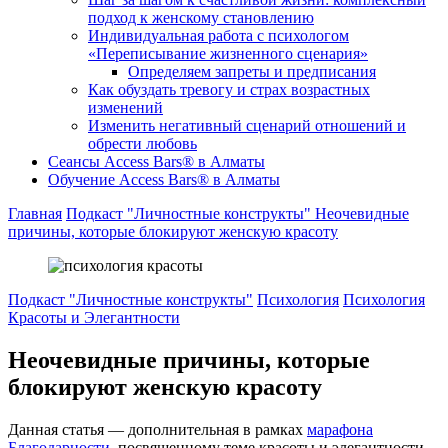
подход к женскому становлению
Индивидуальная работа с психологом
«Переписывание жизненного сценария»
Определяем запреты и предписания
Как обуздать тревогу и страх возрастных
изменений
Изменить негативный сценарий отношений и
обрести любовь
Cеансы Access Bars® в Алматы
Обучение Access Bars® в Алматы
Главная
Подкаст "Личностные конструкты"
Неочевидные
причины, которые блокируют женскую красоту
Подкаст "Личностные конструкты"
Психология
Психология
Красоты и Элегантности
Неочевидные причины, которые
блокируют женскую красоту
Данная статья — дополнительная в рамках
марафона
Благодарности
, посвященному теме красоты и элегантности.