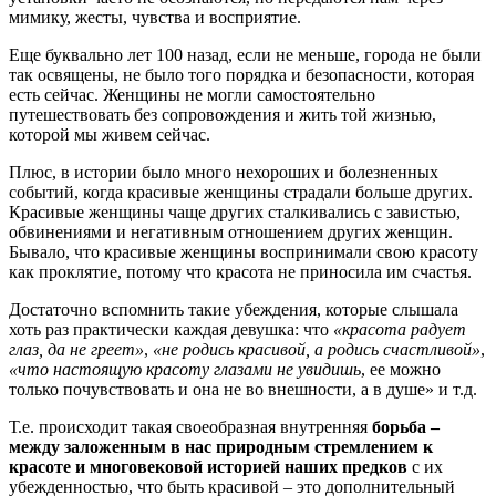
мимику, жесты, чувства и восприятие.
Еще буквально лет 100 назад, если не меньше, города не были
так освящены, не было того порядка и безопасности, которая
есть сейчас. Женщины не могли самостоятельно
путешествовать без сопровождения и жить той жизнью,
которой мы живем сейчас.
Плюс, в истории было много нехороших и болезненных
событий, когда красивые женщины страдали больше других.
Красивые женщины чаще других сталкивались с завистью,
обвинениями и негативным отношением других женщин.
Бывало, что красивые женщины воспринимали свою красоту
как проклятие, потому что красота не приносила им счастья.
Достаточно вспомнить такие убеждения, которые слышала
хоть раз практически каждая девушка: что
«красота радует
глаз, да не греет»
,
«не родись красивой, а родись счастливой»
,
«что настоящую красоту глазами не увидишь
, ее можно
только почувствовать и она не во внешности, а в душе» и т.д.
Т.е. происходит такая своеобразная внутренняя
борьба –
между заложенным в нас природным стремлением к
красоте и многовековой историей наших предков
с их
убежденностью, что быть красивой – это дополнительный