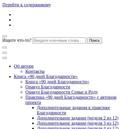
Перейти к содержимому
Ищите что-то?
Блог психолога Анны Дегтяревой
Практическая
Об авторе
Контакты
Книга «90 дней Благодарности»
психология для
Книга «90 дней Благодарности»
Оракул Благодарности
Оракул Благодарности Семье и Роду
женщин
Практика «90 дней Благодарности» с автором
проекта
Дополнительные задания к практике
Благодарности
Дополнительное задание (неделя 2 из 12)
Дополнительное задание (неделя 3 из 12)
Дополнительное задание (неделя 4 из 12)