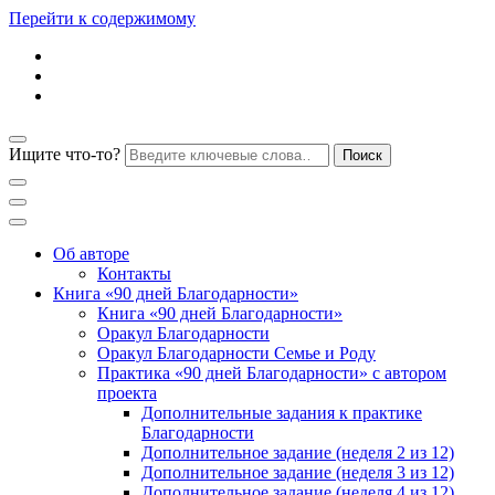
Перейти к содержимому
Ищите что-то?
Блог психолога Анны Дегтяревой
Практическая
Об авторе
Контакты
Книга «90 дней Благодарности»
психология для
Книга «90 дней Благодарности»
Оракул Благодарности
Оракул Благодарности Семье и Роду
женщин
Практика «90 дней Благодарности» с автором
проекта
Дополнительные задания к практике
Благодарности
Дополнительное задание (неделя 2 из 12)
Дополнительное задание (неделя 3 из 12)
Дополнительное задание (неделя 4 из 12)