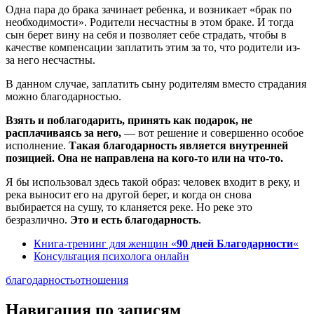
Одна пара до брака зачинает ребенка, и возникает «брак по
необ­ходимости». Родители несчастны в этом браке. И тогда
сын берет вину на себя и позволяет себе страдать, чтобы в
качестве компенсации зап­латить этим за то, что родители из-
за него несчастны.
В данном случае, заплатить сыну родителям вместо страдания
можно благодарностью.
Взять и поблагодарить, принять как подарок, не
расплачиваясь за него,
— вот решение и совершенно особое
исполнение.
Такая бла­годарность является внутренней
позицией. Она не направлена на кого-то или на что-то.
Я бы использовал здесь такой образ: человек входит в реку, и
река выносит его на другой берег, и когда он снова
выбирается на сушу, то кланяется реке. Но реке это
безразлично.
Это и есть благодарность
.
Книга-тренинг для женщин «
90 дней Благодарности
«
Консультация психолога онлайн
благодарность
отношения
Навигация по записям