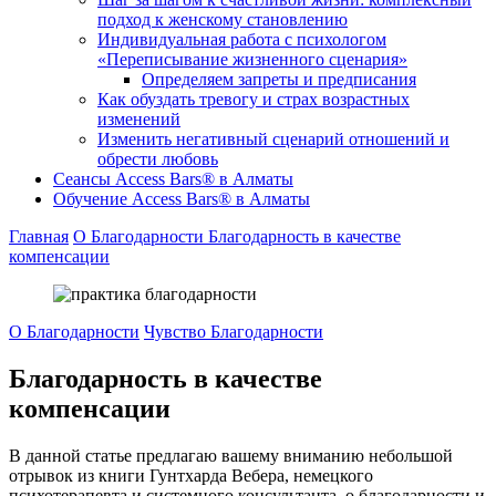
подход к женскому становлению
Индивидуальная работа с психологом
«Переписывание жизненного сценария»
Определяем запреты и предписания
Как обуздать тревогу и страх возрастных
изменений
Изменить негативный сценарий отношений и
обрести любовь
Cеансы Access Bars® в Алматы
Обучение Access Bars® в Алматы
Главная
О Благодарности
Благодарность в качестве
компенсации
О Благодарности
Чувство Благодарности
Благодарность в качестве
компенсации
В данной статье предлагаю вашему вниманию небольшой
отрывок из книги Гунтхарда Вебера, немецкого
психотерапевта и системного консультанта, о благодарности и