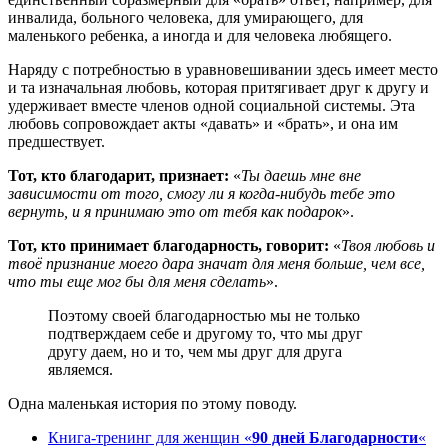
инвалида, больного человека, для умирающего, для
маленького ребенка, а иногда и для человека любящего.
Наряду с потребностью в уравновешивании здесь имеет место
и та изначальная любовь, которая притягивает друг к другу и
удержи­вает вместе членов одной социальной системы. Эта
любовь сопро­вождает акты «давать» и «брать», и она им
предшествует.
Тот, кто бла­годарит, признает:
«
Ты даешь мне вне
зависимости от того, смогу ли я когда-нибудь тебе это
вернуть, и я принимаю это от тебя как пода­рок
».
Тот, кто принимает благодарность, говорит:
«
Твоя любовь и
твоё признание моего дара значат для меня больше, чем все,
что ты еще мог бы для меня сделать
».
Поэтому своей благодарностью мы не толь­ко
подтверждаем себе и другому то, что мы друг
другу даем, но и то, чем мы друг для друга
являемся.
Одна маленькая история по этому поводу.
Книга-тренинг для женщин «
90 дней Благодарности
«