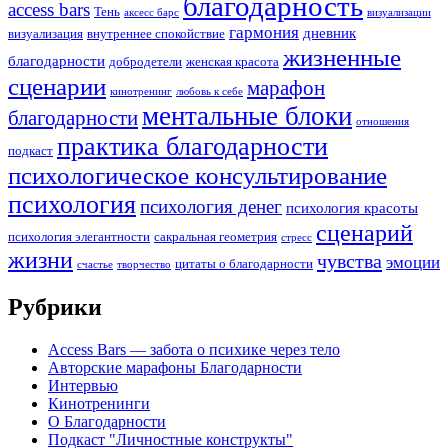
благодарность
access bars
Тень
аксесс барс
визуализации
гармония
дневник
визуализация
внутреннее спокойствие
жизненные
благодарности
добродетели
женская красота
сценарии
марафон
кинотренинг
любовь к себе
ментальные блоки
благодарности
отношения
практика благодарности
подкаст
психологическое консультирование
психология
психология денег
психология красоты
сценарий
психология элегантности
сакральная геометрия
стресс
жизни
чувства
эмоции
цитаты о благодарности
счастье
творчество
Рубрики
Access Bars — забота о психике через тело
Авторские марафоны Благодарности
Интервью
Кинотренинги
О Благодарности
Подкаст "Личностные конструкты"