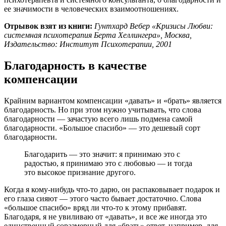
ее значимости в человеческих взаимоотношениях.
Отрывок взят из книги:
Гунтхард Вебер «Кризисы Любви:
системная психотерапия Берта Хеллингера», Москва,
Издательство: Институт Психотерапии, 2001
Благодарность в качестве
компенсации
Крайним вариантом компенсации «давать» и «брать» является
благодарность. Но при этом нужно учитывать, что слова
благодарно­сти — зачастую всего лишь подмена самой
благодарности. «Большое спасибо» — это дешевый сорт
благодарности.
Благодарить — это зна­чит: я принимаю это с
радостью, я принимаю это с любовью — и тог­да
это высокое признание другого.
Когда я кому-нибудь что-то дарю, он распаковывает подарок и
его глаза сияют — этого часто бывает достаточно. Слова
«большое спасибо» вряд ли что-то к этому приба­вят.
Благодаря, я не увиливаю от «давать», и все же иногда это
един­ственный соразмерный для «брать» ответ, например, для