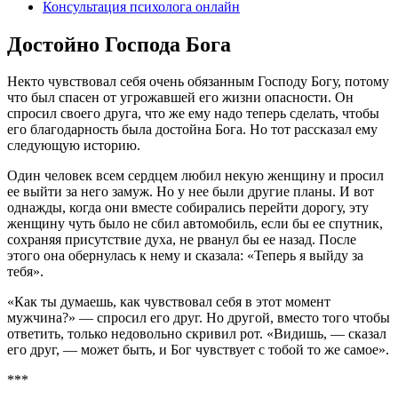
Консультация психолога онлайн
Достойно Господа Бога
Некто чувствовал себя очень обязанным Господу Богу, потому
что был спасен от угрожавшей его жизни опасности. Он
спросил свое­го друга, что же ему надо теперь сделать, чтобы
его благодар­ность была достойна Бога. Но тот рассказал ему
следующую ис­торию.
Один человек всем сердцем любил некую женщину и просил
ее вый­ти за него замуж. Но у нее были другие планы. И вот
однажды, когда они вместе собирались перейти дорогу, эту
женщину чуть было не сбил автомобиль, если бы ее спутник,
сохраняя присут­ствие духа, не рванул бы ее назад. После
этого она обернулась к нему и сказала: «Теперь я выйду за
тебя».
«Как ты думаешь, как чувствовал себя в этот момент
мужчина?» — спросил его друг. Но другой, вместо того чтобы
ответить, толь­ко недовольно скривил рот. «Видишь, — сказал
его друг, — может быть, и Бог чувствует с тобой то же самое».
***