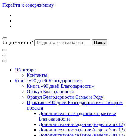
Перейти к содержимому
Ищите что-то?
Блог психолога Анны Дегтяревой
Практическая
Об авторе
Контакты
Книга «90 дней Благодарности»
психология для
Книга «90 дней Благодарности»
Оракул Благодарности
Оракул Благодарности Семье и Роду
женщин
Практика «90 дней Благодарности» с автором
проекта
Дополнительные задания к практике
Благодарности
Дополнительное задание (неделя 2 из 12)
Дополнительное задание (неделя 3 из 12)
Дополнительное задание (неделя 4 из 12)