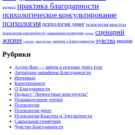
практика благодарности
подкаст
психологическое консультирование
психология
психология денег
психология красоты
сценарий
психология элегантности
сакральная геометрия
стресс
жизни
чувства
эмоции
цитаты о благодарности
счастье
творчество
Рубрики
Access Bars — забота о психике через тело
Авторские марафоны Благодарности
Интервью
Кинотренинги
О Благодарности
Подкаст "Личностные конструкты"
Познавательное чтение
Психология
Психология денег
Психология Красоты и Элегантности
Сакральная геометрия
Чувство Благодарности