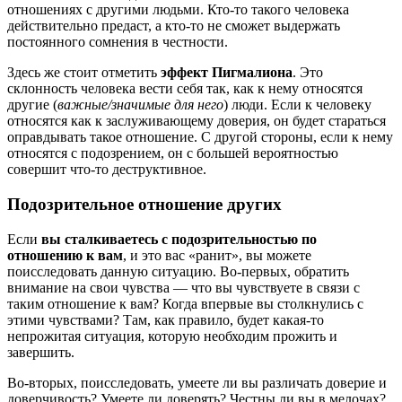
отношениях с другими людьми. Кто-то такого человека
действительно предаст, а кто-то не сможет выдержать
постоянного сомнения в честности.
Здесь же стоит отметить
эффект Пигмалиона
. Это
склонность человека вести себя так, как к нему относятся
другие (
важные/значимые для него
) люди. Если к человеку
относятся как к заслуживающему доверия, он будет стараться
оправдывать такое отношение. С другой стороны, если к нему
относятся с подозрением, он с большей вероятностью
совершит что-то деструктивное.
Подозрительное отношение других
Если
вы сталкиваетесь с подозрительностью по
отношению к вам
, и это вас «ранит», вы можете
поисследовать данную ситуацию. Во-первых, обратить
внимание на свои чувства — что вы чувствуете в связи с
таким отношение к вам? Когда впервые вы столкнулись с
этими чувствами? Там, как правило, будет какая-то
непрожитая ситуация, которую необходим прожить и
завершить.
Во-вторых, поисследовать, умеете ли вы различать доверие и
доверчивость? Умеете ли доверять? Честны ли вы в мелочах?