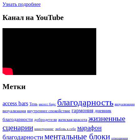
Узнать подробнее
Канал на YouTube
Метки
благодарность
access bars
Тень
аксесс барс
визуализации
гармония
дневник
визуализация
внутреннее спокойствие
жизненные
благодарности
добродетели
женская красота
сценарии
марафон
кинотренинг
любовь к себе
ментальные блоки
благодарности
отношения