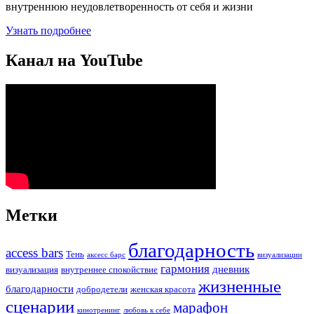
внутреннюю неудовлетворенность от себя и жизни
Узнать подробнее
Канал на YouTube
Метки
благодарность
access bars
Тень
аксесс барс
визуализации
гармония
дневник
визуализация
внутреннее спокойствие
жизненные
благодарности
добродетели
женская красота
сценарии
марафон
кинотренинг
любовь к себе