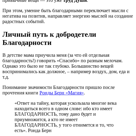
привычные вещи — это уже
труд Души
.
При этом, умение быть благодарными переключает мысли с
негатива на позитив, направляет энергию мыслей на создание
радостных событий.
Личный путь к добродетели
Благодарности
В детстве мама приучила меня (за что ей отдельная
благодарность!) говорить «Спасибо» по разным мелочам.
Однако это было не так глубоко. Большинство вещей
воспринимались как должное, – например воздух, дом, еда и
т.д.
Понимание значимости Благодарности пришло после
прочтения книги
Ронды Берн «Магия»
.
«Ответ на тайну, которая ускользала многие века
находиться всего в одном слове: ибо кто имеет
БЛАГОДАРНОСТЬ, тому дано будет и
приумножится, а кто не имеет
БЛАГОДАРНОСТЬ, у того отнимется и то, что
есть». Ронда Берн