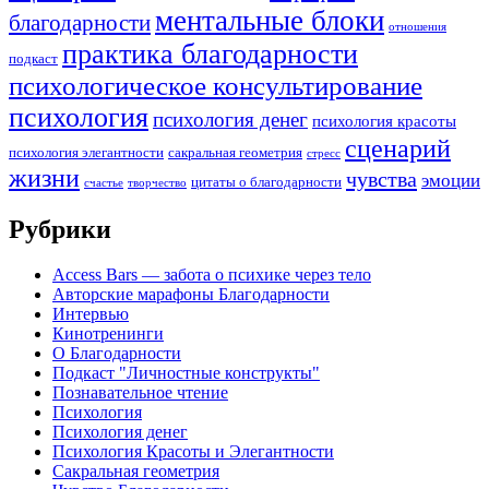
ментальные блоки
благодарности
отношения
практика благодарности
подкаст
психологическое консультирование
психология
психология денег
психология красоты
сценарий
психология элегантности
сакральная геометрия
стресс
жизни
чувства
эмоции
цитаты о благодарности
счастье
творчество
Рубрики
Access Bars — забота о психике через тело
Авторские марафоны Благодарности
Интервью
Кинотренинги
О Благодарности
Подкаст "Личностные конструкты"
Познавательное чтение
Психология
Психология денег
Психология Красоты и Элегантности
Сакральная геометрия