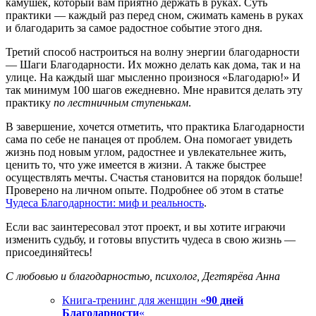
камушек, который вам приятно держать в руках. Суть
практики — каждый раз перед сном, сжимать камень в руках
и благодарить за самое радостное событие этого дня.
Третий способ настроиться на волну энергии благодарности
— Шаги Благодарности. Их можно делать как дома, так и на
улице. На каждый шаг мысленно произнося «Благодарю!» И
так минимум 100 шагов ежедневно. Мне нравится делать эту
практику
по лестничным ступенькам
.
В завершение, хочется отметить, что практика Благодарности
сама по себе не панацея от проблем. Она помогает увидеть
жизнь под новым углом, радостнее и увлекательнее жить,
ценить то, что уже имеется в жизни. А также быстрее
осуществлять мечты. Счастья становится на порядок больше!
Проверено на личном опыте. Подробнее об этом в статье
Чудеса Благодарности: миф и реальность
.
Если вас заинтересовал этот проект, и вы хотите играючи
изменить судьбу, и готовы впустить чудеса в свою жизнь —
присоединяйтесь!
С любовью и благодарностью, психолог, Дегтярёва Анна
Книга-тренинг для женщин «
90 дней
Благодарности
«